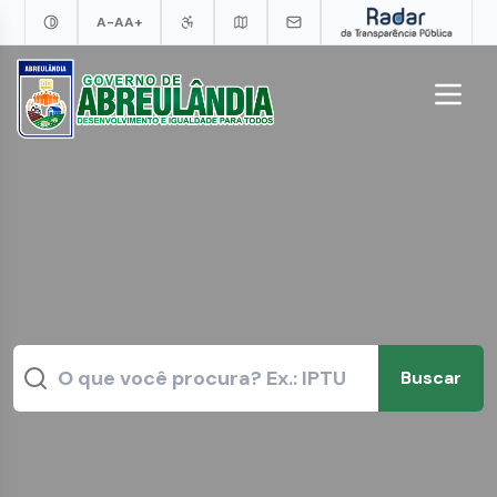
A-
A
A+
Buscar